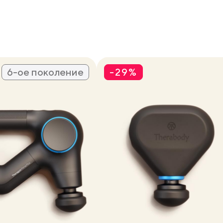
6-ое поколение
-29%