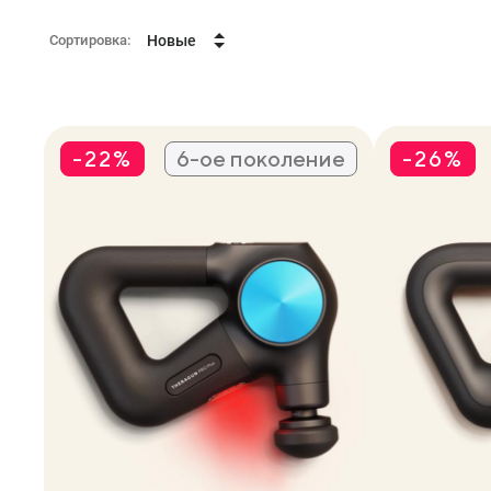
Сортировка:
Новые
-22%
6-ое поколение
-26%