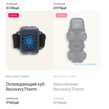
42 486 руб.
37 680 руб.
30 338 руб.
23 974 руб.
-21%
-26%
НЕТ В НАЛИЧИИ
RECOVERYTHERM
RECOVERYTHERM
Охлаждающий куб
Наколенник
RecoveryTherm
RecoveryTherm
22 550 руб.
64 129 руб.
17 920 руб.
47 638 руб.