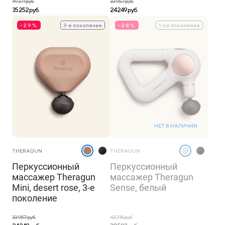
49 371 руб.
33 957 руб.
35 252 руб.
24 249 руб.
-29%
3-е поколение
-28%
1-ое поколение
НЕТ В НАЛИЧИИ
THERAGUN
THERAGUN
Перкуссионный
Перкуссионный
массажер Theragun
массажер Theragun
Mini, desert rose, 3-е
Sense, белый
поколение
33 957 руб.
42 715 руб.