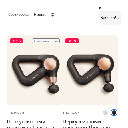
Сортировка:
Новые
Фильтр
-29%
2-ое поколение
-28%
THERAGUN
THERAGUN
Перкуссионный
Перкуссионный
массажер Theragun
массажер Theragun