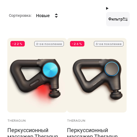
Сортировка:
Новые
Фильтр
-22%
6-ое поколение
-26%
6-ое поколение
THERAGUN
THERAGUN
Перкуссионный
Перкуссионный
массажер Theragun
массажер Theragun