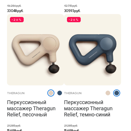
46 286 руб.
42 715 руб.
33 048 руб.
30 593 руб.
-26%
-26%
THERAGUN
THERAGUN
Перкуссионный
Перкуссионный
массажер Theragun
массажер Theragun
Relief, песочный
Relief, темно-синий
21 285 руб.
21 285 руб.
15 698 руб.
15 698 руб.