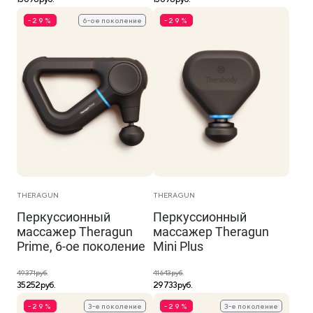
-29%
6-ое поколение
-29%
THERAGUN
THERAGUN
Перкуссионный
Перкуссионный
массажер Theragun
массажер Theragun
Prime, 6-ое поколение
Mini Plus
49 371 руб.
41 643 руб.
35 252 руб.
29 733 руб.
-29%
3-е поколение
-29%
3-е поколение