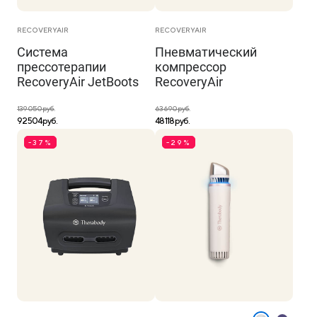
RECOVERYAIR
RECOVERYAIR
Система
Пневматический
прессотерапии
компрессор
RecoveryAir JetBoots
RecoveryAir
139 050 руб.
63 690 руб.
92 504 руб.
48 118 руб.
-37%
-29%