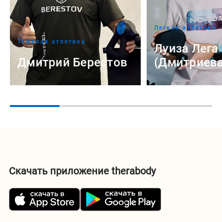
Легкая атлетика
Тяжелая атлетика
Луиза Лега
Дмитрий Берестов
(Дмитриева
Скачать приложение therabody