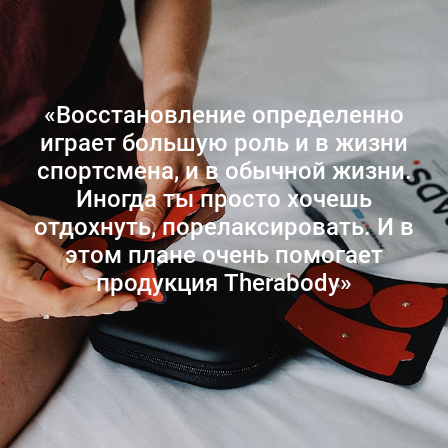
«Восстановление определенно
играет большую роль и в жизни
спортсмена, и в обычной жизни.
Иногда ты просто хочешь
отдохнуть, порелаксировать. И в
этом плане очень помогает
продукция Therabody»