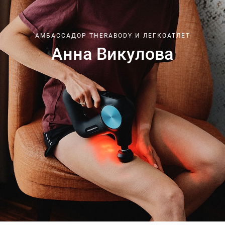
АМБАССАДОР THERABODY И ЛЕГКОАТЛЕТ
Анна Викулова