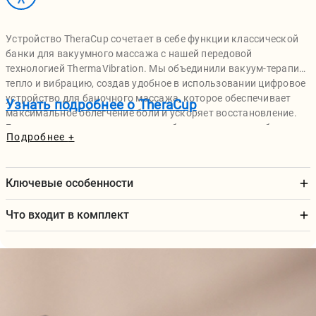
Устройство TheraCup сочетает в себе функции классической
банки для вакуумного массажа с нашей передовой
технологией ThermaVibration. Мы объединили вакуум-терапию,
тепло и вибрацию, создав удобное в использовании цифровое
устройство для баночного массажа, которое обеспечивает
Узнать подробнее о TheraCup
максимальное облегчение боли и ускоряет восстановление.
Благодаря встроенным датчикам безопасности и удобным
Подробнее
+
элементам управления, TheraCup обеспечивает вакуумную
терапию профессионального уровня прямо у вас дома.
Ключевые особенности
Что входит в комплект