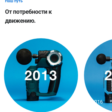
Наш путь
От потребности
к
движению.
2016