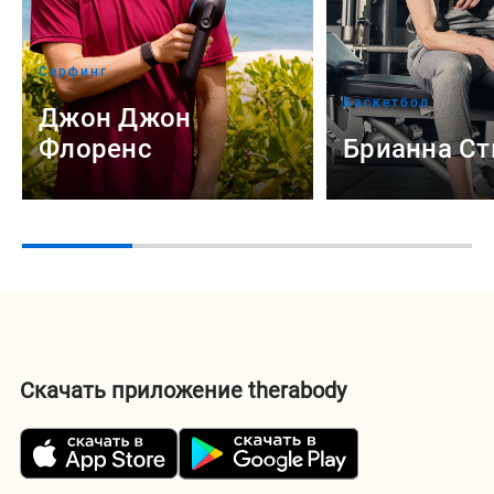
Серфинг
Баскетбол
Джон Джон
Флоренс
Брианна С
Скачать приложение therabody