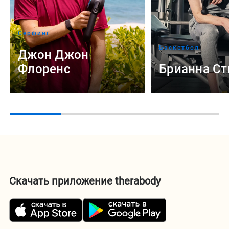
Серфинг
Баскетбол
Джон Джон
Флоренс
Брианна С
Скачать приложение therabody