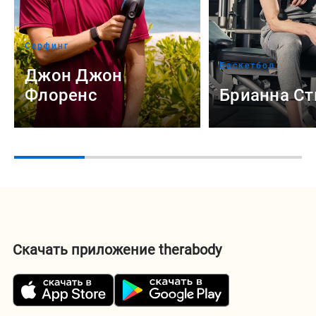
Серфинг
Баскетбол
Джон Джон
Флоренс
Брианна С
Скачать приложение therabody