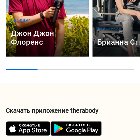
Серфинг
Баскетбол
Джон Джон
Флоренс
Брианна С
Скачать приложение therabody