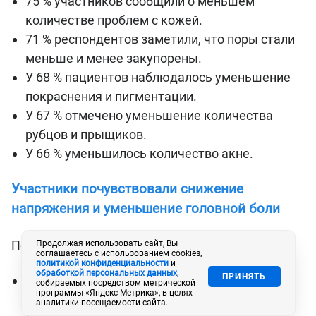
75 % участников сообщили о меньшем
количестве проблем с кожей.
71 % респондентов заметили, что поры стали
меньше и менее закупорены.
У 68 % пациентов наблюдалось уменьшение
покраснения и пигментации.
У 67 % отмечено уменьшение количества
рубцов и прыщиков.
У 66 % уменьшилось количество акне.
Участники почувствовали снижение
напряжения и уменьшение головной боли
После 12 недель постоянного использования:
Продолжая использовать сайт, Вы
соглашаетесь с использованием cookies,
политикой конфиденциальности
и
обработкой персональных данных
,
ПРИНЯТЬ
70 % участников сообщили, что чувствуют
собираемых посредством метрической
программы «Яндекс Метрика», в целях
себя более расслабленными.
аналитики посещаемости сайта.