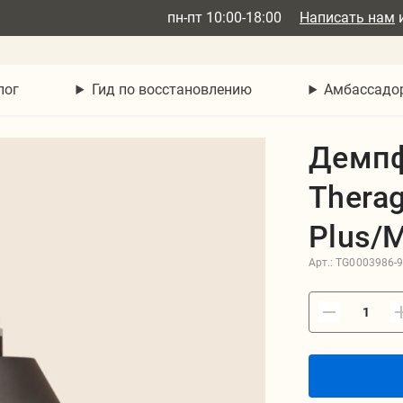
пн-пт 10:00-18:00
Написать нам
лог
Гид по восстановлению
Амбассадо
Демпф
Thera
Plus/M
Арт.:
TG0003986-