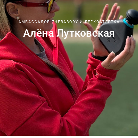
АМБАССАДОР THERABODY И ЛЕГКОАТЛЕТКА
Алёна Лутковская