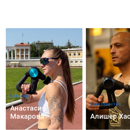
Бобслей
Единоборства
Анастасия
Макарова
Алишер Ха