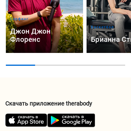
Серфинг
Баскетбол
Джон Джон
Флоренс
Брианна С
Скачать приложение therabody