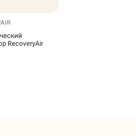
AIR
ческий
р RecoveryAir